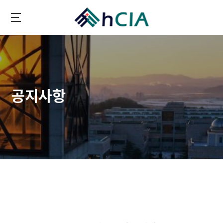
메
인
콘
hCIA
텐
츠
생
략
공지사항
하
기