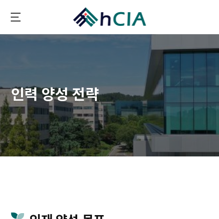
메
인
콘
hCIA
텐
츠
생
략
인력 양성 전략
하
기