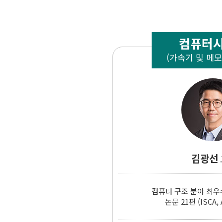
컴퓨터
(가속기 및 메
김광선
컴퓨터 구조 분야 최우
논문 21편 (ISCA,