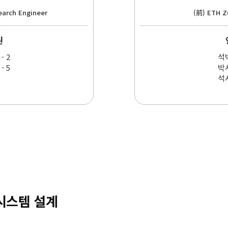
earch Engineer
(前) ETH 
원
- 2
석박
- 5
박사
석사
 시스템 설계