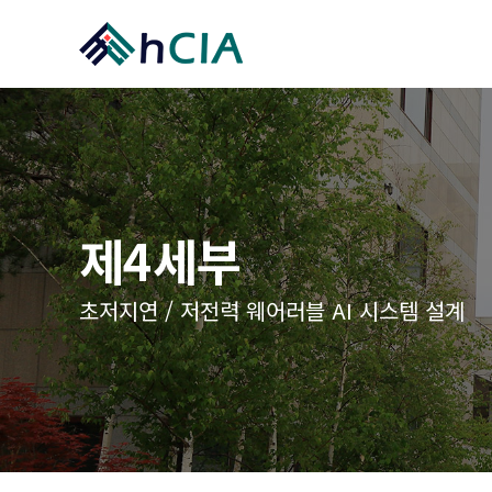
메
hCIA
인
콘
텐
츠
생
략
하
제4세부
기
초저지연 / 저전력 웨어러블 AI 시스템 설계