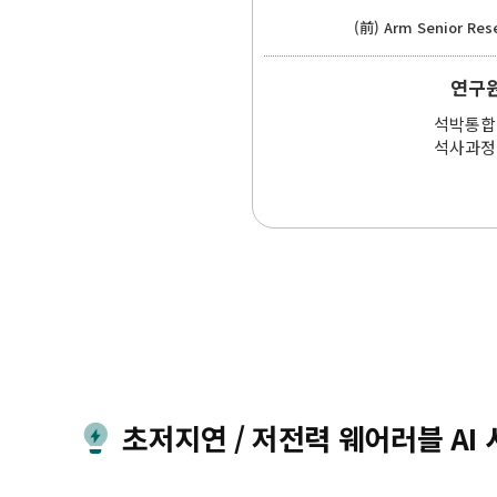
(前) Arm Senior Res
연구
석박통합 
석사과정 
초저지연 / 저전력 웨어러블 AI